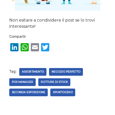
Non esitare a condividere il post se lo trovi
interessante!
Compartir
Li
W
E
T
n
h
m
w
k
a
ai
it
e
ts
l
te
Tag:
ASSORTIMENTO
NEGOZIO PERFETTO
dI
A
r
POS MANAGER
ROTTURE DI STOCK
n
p
SECONDA ESPOSIZIONE
XPUNTOCERO
p