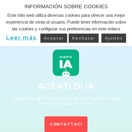
INFORMACIÓN SOBRE COOKIES
Este sitio web utiliza diversas cookies para ofrecer una mejor
Vai
experiencia de visita al usuario. Puede tener información sobre
al
las cookies y configurar sus preferencias en este enlace
contenuto
Leer más
.
Aceptar
Rechazar
Ajustes
AGENTI DI IA
Trasformando l’inventario delle informazioni in una
consulenza cognitiva 24/7
CONTATTACI