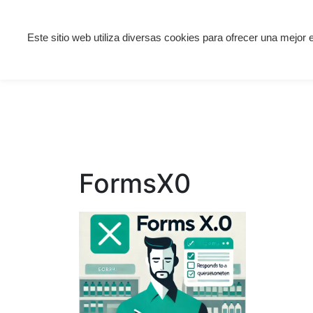
Saltar
Este sitio web utiliza diversas cookies para ofrecer una mejor 
Solución Gestión
al
Nosotros
Co
contenido
FormsX0