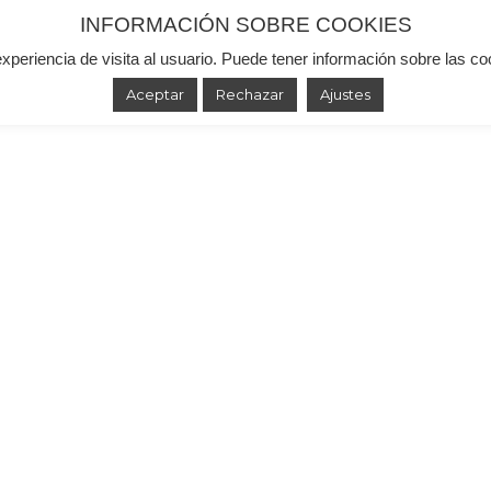
INFORMACIÓN SOBRE COOKIES
experiencia de visita al usuario. Puede tener información sobre las c
 de Punto de Venta
Agente IA
Reconocimiento 
ntacto
Blog
Español
Aceptar
Rechazar
Ajustes