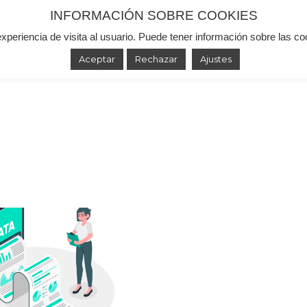
INFORMACIÓN SOBRE COOKIES
experiencia de visita al usuario. Puede tener información sobre las c
 de Punto de Venta
Agente IA
Reconocimiento 
ntacto
Blog
Español
Aceptar
Rechazar
Ajustes