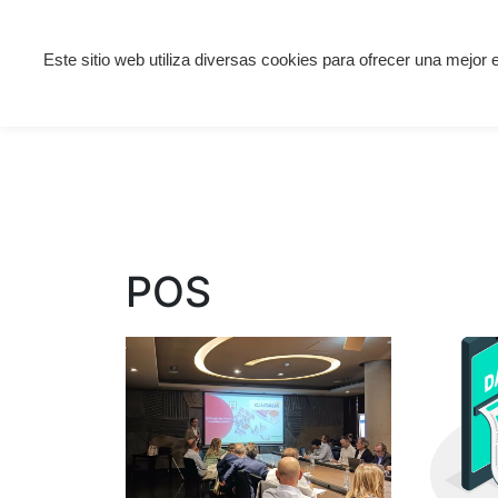
Saltar
Este sitio web utiliza diversas cookies para ofrecer una mejor 
Solución Gestión
al
Nosotros
Co
contenido
POS