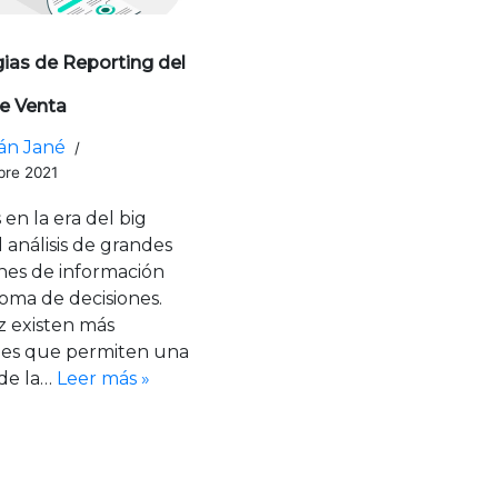
gias de Reporting del
e Venta
n Jané
bre 2021
en la era del big
l análisis de grandes
es de información
toma de decisiones.
z existen más
nes que permiten una
 de la…
Leer más »