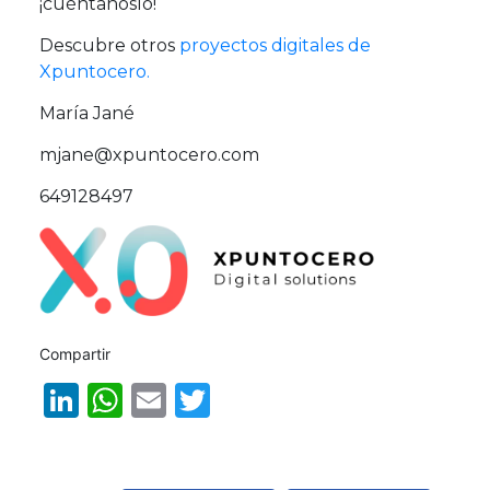
¡cuéntanoslo!
Descubre otros
proyectos digitales de
Xpuntocero.
María Jané
mjane@xpuntocero.com
649128497
Compartir
Li
W
E
T
n
h
m
w
k
a
ai
it